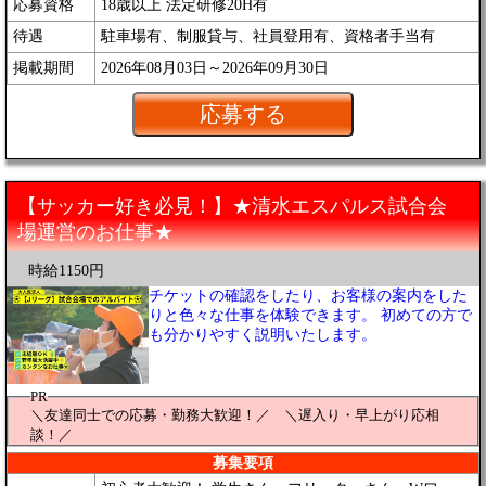
応募資格
18歳以上 法定研修20H有
待遇
駐車場有、制服貸与、社員登用有、資格者手当有
掲載期間
2026年08月03日～2026年09月30日
【サッカー好き必見！】★清水エスパルス試合会
場運営のお仕事★
時給1150円
チケットの確認をしたり、お客様の案内をした
りと色々な仕事を体験できます。 初めての方で
も分かりやすく説明いたします。
PR
＼友達同士での応募・勤務大歓迎！／ ＼遅入り・早上がり応相
談！／
募集要項