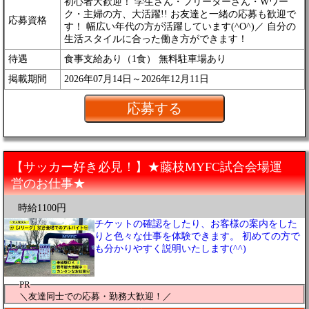
初心者大歓迎！ 学生さん・フリーターさん・Wワー
ク・主婦の方、大活躍!! お友達と一緒の応募も歓迎で
応募資格
す！ 幅広い年代の方が活躍しています(^O^)／ 自分の
生活スタイルに合った働き方ができます！
待遇
食事支給あり（1食） 無料駐車場あり
掲載期間
2026年07月14日～2026年12月11日
【サッカー好き必見！】★藤枝MYFC試合会場運
営のお仕事★
時給1100円
チケットの確認をしたり、お客様の案内をした
りと色々な仕事を体験できます。 初めての方で
も分かりやすく説明いたします(^^)
PR
＼友達同士での応募・勤務大歓迎！／