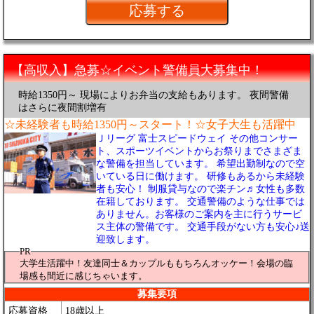
【高収入】急募☆イベント警備員大募集中！
時給1350円～ 現場によりお弁当の支給もあります。 夜間警備
はさらに夜間割増有
☆未経験者も時給1350円～スタート！☆女子大生も活躍中
Ｊリーグ 富士スピードウェイ その他コンサー
ト、スポーツイベントからお祭りまでさまざま
な警備を担当しています。 希望出勤制なので空
いている日に働けます。 研修もあるから未経験
者も安心！ 制服貸与なので楽チン♬女性も多数
在籍しております。 交通警備のような仕事では
ありません。お客様のご案内を主に行うサービ
ス主体の警備です。 交通手段がない方も安心♪送
迎致します。
PR
大学生活躍中！友達同士＆カップルももちろんオッケー！会場の臨
場感も間近に感じちゃいます。
募集要項
応募資格
18歳以上