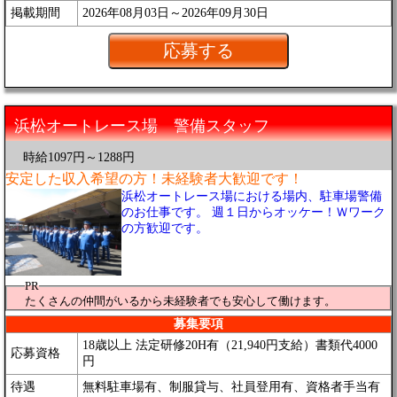
掲載期間
2026年08月03日～2026年09月30日
浜松オートレース場 警備スタッフ
時給1097円～1288円
安定した収入希望の方！未経験者大歓迎です！
浜松オートレース場における場内、駐車場警備
のお仕事です。 週１日からオッケー！Ｗワーク
の方歓迎です。
PR
たくさんの仲間がいるから未経験者でも安心して働けます。
募集要項
18歳以上 法定研修20H有（21,940円支給）書類代4000
応募資格
円
待遇
無料駐車場有、制服貸与、社員登用有、資格者手当有