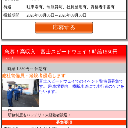
待遇
駐車場有、制服貸与、社員登用有、資格者手当有
掲載期間
2026年08月03日～2026年09月30日
急募！高収入！富士スピードウェイ！時給1550円
～！
時給１550円～ 休憩有
他社警備員・経験者優遇します！
富士スピードウェイでのイベント警備員募集で
す。 駐車場案内、横断歩道にて歩行者のケアを
行います。
PR
研修制度もバッチリ！未経験者歓迎！
募集要項