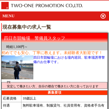
MENU
現在募集中の求人一覧
四日市競輪場 警備員スタッフ
時給1,100円～
初めてでも安心、丁寧に教えます。未経験者大歓迎です！
四日市競輪場における場内巡回、駐車場誘導警
備のお仕事です。
PR
安定して働きたい方、自分の都合で働きたい方に合っております
募集要項
応募資格
18歳以上
待遇
無料駐車場有、制服貸与、社員登用有、資格者手当有